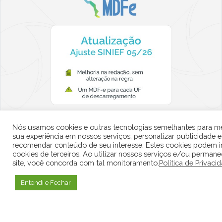
Nós usamos cookies e outras tecnologias semelhantes para me
Ajuste SINIEF nº 05/2026:
sua experiência em nossos serviços, personalizar publicidade e
recomendar conteúdo de seu interesse. Estes cookies podem in
Alteração no MDF-e reforça a
cookies de terceiros. Ao utilizar nossos serviços e/ou permane
emissão por UF de
site, você concorda com tal monitoramento.
Política de Privaci
descarregamento
Entendi e Fechar
O Conselho Nacional de Política Fazendária
(CONFAZ) e a Secretaria Especial da Receita