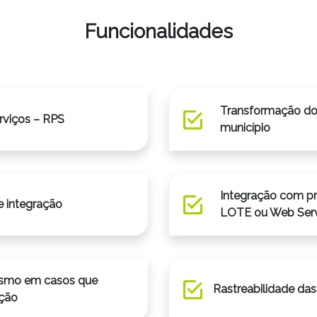
Funcionalidades
Transformação do
rviços – RPS
município
Integração com p
 integração
LOTE ou Web Ser
esmo em casos que
Rastreabilida
ição