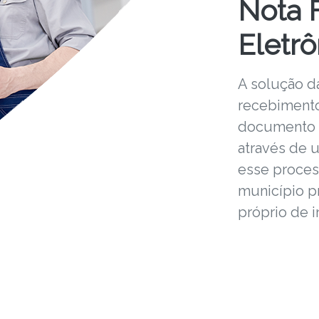
Nota F
Eletrô
A solução da
recebimento
documento fi
através de 
esse proces
município p
próprio de i