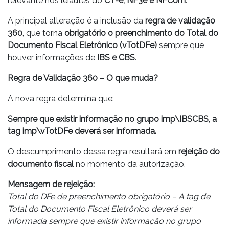
relevante nos leiautes do
CT-e, NF3e e NFCom
.
A principal alteração é a inclusão da
regra de validação
360
, que torna
obrigatório o preenchimento do Total do
Documento Fiscal Eletrônico (vTotDFe)
sempre que
houver informações de
IBS e CBS
.
Regra de Validação 360 – O que muda?
A nova regra determina que:
Sempre que existir informação no grupo imp\IBSCBS, a
tag imp\vTotDFe deverá ser informada.
O descumprimento dessa regra resultará em
rejeição do
documento fiscal
no momento da autorização.
Mensagem de rejeição:
Total do DFe de preenchimento obrigatório – A tag de
Total do Documento Fiscal Eletrônico deverá ser
informada sempre que existir informação no grupo