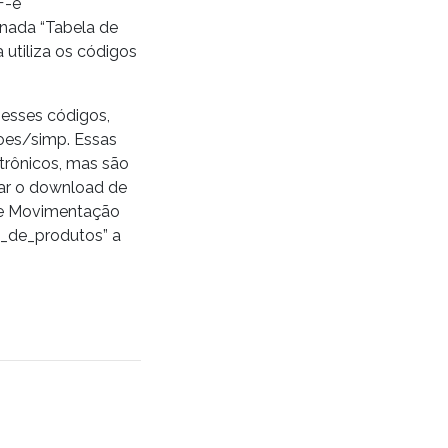
F-e
inada “Tabela de
 utiliza os códigos
 esses códigos,
coes/simp. Essas
trônicos, mas são
uar o download de
de Movimentação
s_de_produtos” a