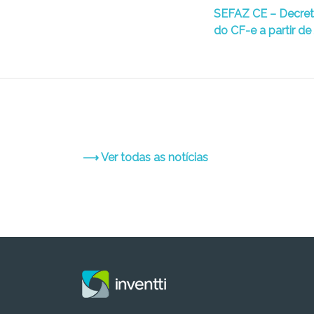
SEFAZ CE – Decret
do CF-e a partir de
⟶ Ver todas as notícias