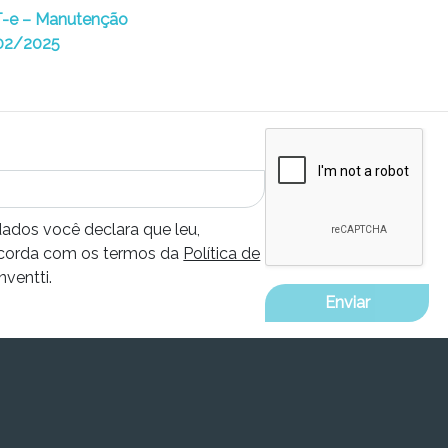
-e – Manutenção
02/2025
dados você declara que leu,
corda com os termos da
Política de
nventti.
Enviar