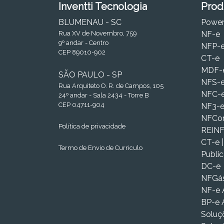
Inventti Tecnologia
Prod
BLUMENAU - SC
Powe
Rua XV de Novembro, 759
NF-e
9º andar - Centro
NFP-
CEP 89010-902
CT-e
MDF-
SÃO PAULO - SP
NFS-
Rua Arquiteto O. R. de Campos, 105
NFC-
24º andar - Sala 2434 - Torre B
CEP 04711-904
NF3-
NFC
Política de privacidade
REIN
CT-e 
Termo de Envio de Curriculo
Publi
DC-e
NFGá
NF-e 
BP-e 
Soluç