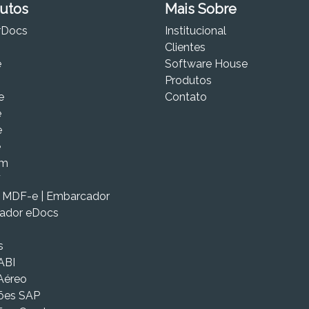
utos
Mais Sobre
rDocs
Institucional
Clientes
e
Software House
Produtos
e
Contato
e
e
e
om
F
| MDF-e | Embarcador
cador eDocs
s
ABI
Aéreo
ões SAP