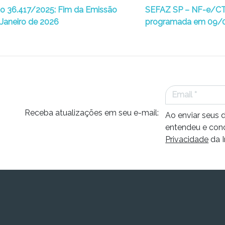
o 36.417/2025: Fim da Emissão
SEFAZ SP – NF-e/CT
 Janeiro de 2026
programada em 09/
Receba atualizações em seu e-mail:
Ao enviar seus 
entendeu e con
Privacidade
da I