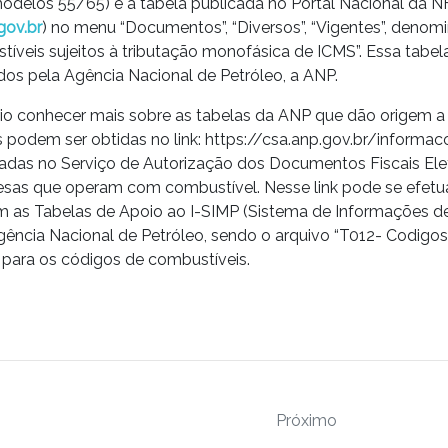
delos 55/65) é a tabela publicada no Portal Nacional da N
gov.br
) no menu “Documentos”, “Diversos”, “Vigentes”, denom
íveis sujeitos à tributação monofásica de ICMS”. Essa tabela
os pela Agência Nacional de Petróleo, a ANP.
io conhecer mais sobre as tabelas da ANP que dão origem a
 podem ser obtidas no link: https://csa.anp.gov.br/informa
adas no Serviço de Autorização dos Documentos Fiscais Ele
resas que operam com combustível. Nesse link pode se efet
m as Tabelas de Apoio ao I-SIMP (Sistema de Informações 
gência Nacional de Petróleo, sendo o arquivo “T012- Codigo
a para os códigos de combustíveis.
Próximo