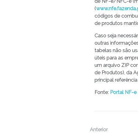
de NF-e/NFC-e (mo
(
www.nfe.fazenda.
códigos de combust
de produtos mantid
Caso seja necessár
outras informações
tabelas não são us
úteis para as emp
um arquivo ZIP co
de Produtos), da A
principal referênci
Fonte:
Portal NF-e
Anterior