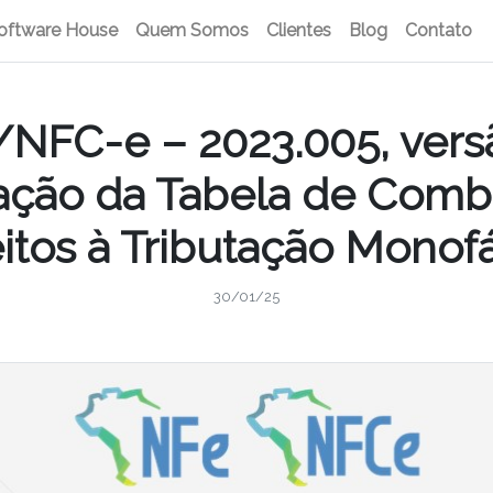
oftware House
Quem Somos
Clientes
Blog
Contato
/NFC-e – 2023.005, versã
zação da Tabela de Combu
itos à Tributação Monof
30/01/25