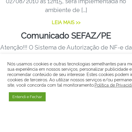
02/08/2010 às 12h15, será implementada no
ambiente de […]
LEIA MAIS >>
Comunicado SEFAZ/PE
Atenção!!! O Sistema de Autorização de NF-e da
SEFAZ/PE ficará indisponível no dia 27/07/2010
Nós usamos cookies e outras tecnologias semelhantes para me
a partir das 00:00h até 04:00h; […]
sua experiência em nossos serviços, personalizar publicidade e
recomendar conteúdo de seu interesse. Estes cookies podem in
LEIA MAIS >>
cookies de terceiros. Ao utilizar nossos serviços e/ou permane
site, você concorda com tal monitoramento.
Política de Privaci
Parada para manutenção
Entendi e Fechar
SEFAZ/SP
A SEFAZ/SP fará uma parada para manutenção
em seus sistemas da NF-e no próximo
domingo, dia 01/08/2010, das 08h00 às 14h00.