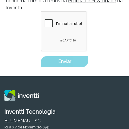
concorda com os termos da
Política de Privacidade
da
Inventti.
Enviar
Inventti Tecnologia
BLUMENAU - SC
Rua XV de Novembro, 759