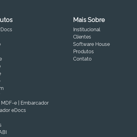
utos
Mais Sobre
rDocs
Institucional
Clientes
e
Software House
Produtos
e
Contato
e
e
e
om
F
| MDF-e | Embarcador
cador eDocs
s
ABI