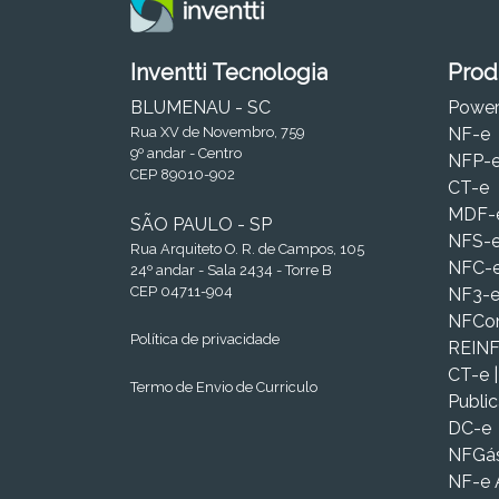
Inventti Tecnologia
Prod
BLUMENAU - SC
Powe
Rua XV de Novembro, 759
NF-e
9º andar - Centro
NFP-
CEP 89010-902
CT-e
MDF-
SÃO PAULO - SP
NFS-
Rua Arquiteto O. R. de Campos, 105
NFC-
24º andar - Sala 2434 - Torre B
CEP 04711-904
NF3-
NFC
Política de privacidade
REIN
CT-e 
Termo de Envio de Curriculo
Publi
DC-e
NFGá
NF-e 