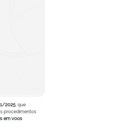
21/2025
, que
 os procedimentos
es em voos